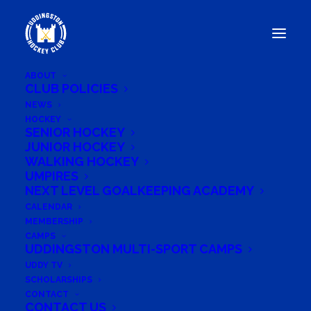
ABOUT
CLUB POLICIES
NEWS
HOCKEY
SENIOR HOCKEY
August
2026
JUNIOR HOCKEY
WALKING HOCKEY
UMPIRES
M
T
W
T
F
S
S
NEXT LEVEL GOALKEEPING ACADEMY
1
2
CALENDAR
•
MEMBERSHIP
CAMPS
3
4
5
6
7
9
UDDINGSTON MULTI-SPORT CAMPS
8
•
•
•
•
•
•
UDDY TV
SCHOLARSHIPS
10
11
12
13
14
15
16
CONTACT
CONTACT US
•
•
•
•
•
•
•
•
•
•
•